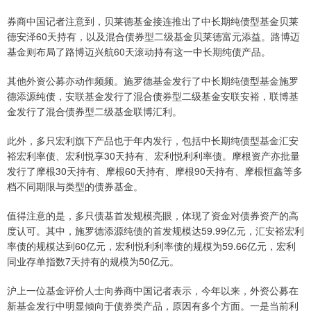
券商中国记者注意到，贝莱德基金接连推出了中长期纯债型基金贝莱
德安泽60天持有，以及混合债券型二级基金贝莱德富元添益。路博迈
基金则布局了路博迈兴航60天滚动持有这一中长期纯债产品。
其他外资公募亦动作频频。施罗德基金发行了中长期纯债型基金施罗
德添源纯债，安联基金发行了混合债券型二级基金安联安裕，联博基
金发行了混合债券型二级基金联博汇利。
此外，多只宏利旗下产品也于年内发行，包括中长期纯债型基金汇安
裕宏利率债、宏利悦享30天持有、宏利悦利利率债。摩根资产亦批量
发行了摩根30天持有、摩根60天持有、摩根90天持有、摩根恒鑫等多
档不同期限与类型的债券基金。
值得注意的是，多只债基首发规模亮眼，体现了资金对债券资产的高
度认可。其中，施罗德添源纯债的首发规模达59.99亿元，汇安裕宏利
率债的规模达到60亿元，宏利悦利利率债的规模为59.66亿元，宏利
同业存单指数7天持有的规模为50亿元。
沪上一位基金评价人士向券商中国记者表示，今年以来，外资公募在
新基金发行中明显倾向于债券类产品，原因有多个方面。一是当前利