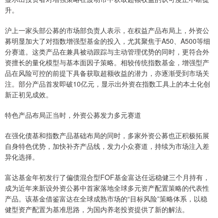
升。
沪上一家头部公募的市场部负责人表示，在权益产品布局上，外资公
募明显加大了对指数增强型基金的投入，尤其聚焦于A50、A500等细
分赛道。这类产品在兼具被动跟踪与主动管理优势的同时，更符合外
资擅长的量化模型与基本面因子策略。相较传统指数基金，增强型产
品在风险可控的前提下具备获取超额收益的潜力，亦逐渐受到市场关
注。部分产品首发即破10亿元，显示出外资在指数工具上的本土化创
新正初见成效。
特色产品布局正当时，外资公募发力多元赛道
在强化债基和指数产品基础布局的同时，多家外资公募也正积极拓展
自身特色优势，加快补齐产品线，发力小众赛道，持续为市场注入差
异化选择。
富达基金年初发行了偏债混合型FOF基金富达任远稳健三个月持有，
成为近年来新设外资公募中首家落地全球多元资产配置策略的代表性
产品。该基金借鉴富达在全球成熟市场的“目标风险”策略体系，以稳
健型资产配置为基准思路，为国内养老投资提供了新的解法。