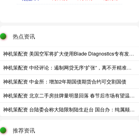
热点资讯
神机策配资 美国空军将扩大使用Blade Diagnostics专有发动机维护平台至F-35
神机策配资 中经评论：遏制网贷无序“扩张”，离不开精准监管
神机策配资 中金所：增加2年期国债期货合约可交割国债
神机策配资 北京二手房挂牌量明显回落 春节后市场有望温和复苏
神机策配资 台陆委会称大陆限制陆生赴台 国台办：纯属颠倒黑白、造谣抹黑
推荐资讯