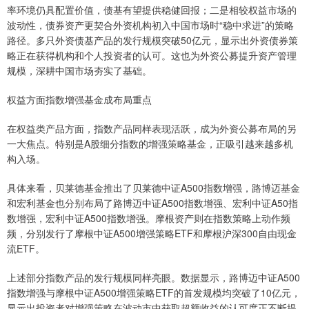
率环境仍具配置价值，债基有望提供稳健回报；二是相较权益市场的
波动性，债券资产更契合外资机构初入中国市场时“稳中求进”的策略
路径。多只外资债基产品的发行规模突破50亿元，显示出外资债券策
略正在获得机构和个人投资者的认可。这也为外资公募提升资产管理
规模，深耕中国市场夯实了基础。
权益方面指数增强基金成布局重点
在权益类产品方面，指数产品同样表现活跃，成为外资公募布局的另
一大焦点。特别是A股细分指数的增强策略基金，正吸引越来越多机
构入场。
具体来看，贝莱德基金推出了贝莱德中证A500指数增强，路博迈基金
和宏利基金也分别布局了路博迈中证A500指数增强、宏利中证A50指
数增强，宏利中证A500指数增强。摩根资产则在指数策略上动作频
频，分别发行了摩根中证A500增强策略ETF和摩根沪深300自由现金
流ETF。
上述部分指数产品的发行规模同样亮眼。数据显示，路博迈中证A500
指数增强与摩根中证A500增强策略ETF的首发规模均突破了10亿元，
显示出投资者对增强策略在波动市中获取超额收益的认可度正不断提