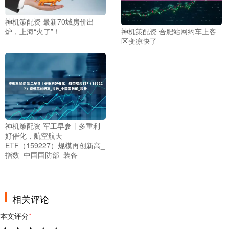
神机策配资 最新70城房价出
神机策配资 合肥站网约车上客
炉，上海“火了”！
区变凉快了
神机策配资 军工早参丨多重利
好催化，航空航天
ETF（159227）规模再创新高_
指数_中国国防部_装备
相关评论
本文评分
*