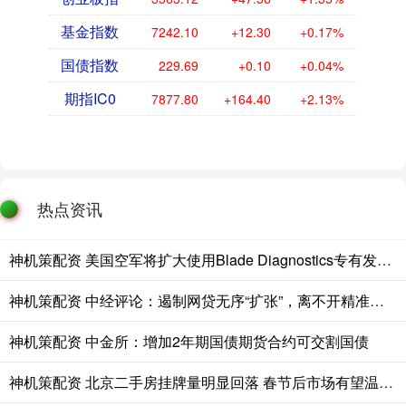
基金指数
7242.10
+12.30
+0.17%
国债指数
229.69
+0.10
+0.04%
期指IC0
7877.80
+164.40
+2.13%
热点资讯
神机策配资 美国空军将扩大使用Blade Diagnostics专有发动机维护平台至F-35
神机策配资 中经评论：遏制网贷无序“扩张”，离不开精准监管
神机策配资 中金所：增加2年期国债期货合约可交割国债
神机策配资 北京二手房挂牌量明显回落 春节后市场有望温和复苏