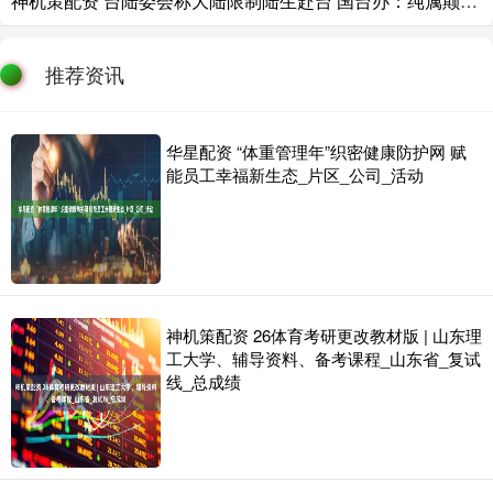
神机策配资 台陆委会称大陆限制陆生赴台 国台办：纯属颠倒黑白、造谣抹黑
推荐资讯
华星配资 “体重管理年”织密健康防护网 赋
能员工幸福新生态_片区_公司_活动
神机策配资 26体育考研更改教材版 | 山东理
工大学、辅导资料、备考课程_山东省_复试
线_总成绩