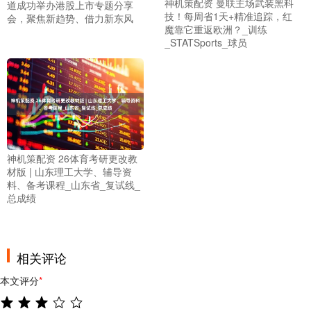
神机策配资 曼联主场武装黑科
道成功举办港股上市专题分享
技！每周省1天+精准追踪，红
会，聚焦新趋势、借力新东风
魔靠它重返欧洲？_训练
_STATSports_球员
神机策配资 26体育考研更改教
材版 | 山东理工大学、辅导资
料、备考课程_山东省_复试线_
总成绩
相关评论
本文评分
*