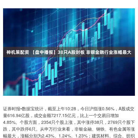
证券时报•数据宝统计，截至上午10:28，今日沪指涨0.56%，A股成交
量616.94亿股，成交金额7217.15亿元，比上一个交易日增加
4.85%。个股方面，2354只个股上涨，其中涨停38只，2769只个股下
跌，其中跌停6只。从申万行业来看，非银金融、钢铁、有色金属等涨
幅最大，涨幅分别为2.43%、1.24%、1.23%；建筑材料、综合、纺织