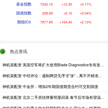
基金指数
7242.10
+12.30
+0.17%
国债指数
229.69
+0.10
+0.04%
期指IC0
7877.80
+164.40
+2.13%
热点资讯
神机策配资 美国空军将扩大使用Blade Diagnostics专有发动机维护平台至F-35
神机策配资 中经评论：遏制网贷无序“扩张”，离不开精准监管
神机策配资 中金所：增加2年期国债期货合约可交割国债
神机策配资 北京二手房挂牌量明显回落 春节后市场有望温和复苏