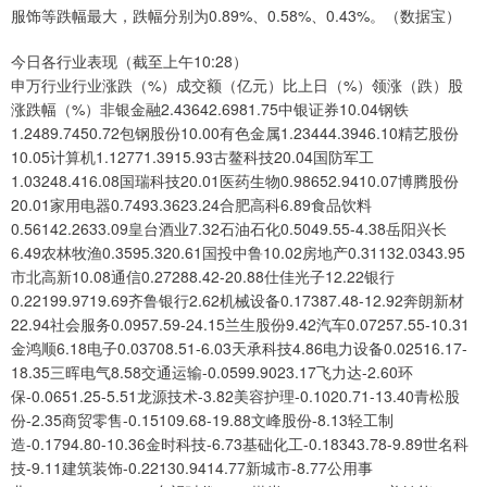
服饰等跌幅最大，跌幅分别为0.89%、0.58%、0.43%。（数据宝）
今日各行业表现（截至上午10:28）
申万行业行业涨跌（%）成交额（亿元）比上日（%）领涨（跌）股
涨跌幅（%）非银金融2.43642.6981.75中银证券10.04钢铁
1.2489.7450.72包钢股份10.00有色金属1.23444.3946.10精艺股份
10.05计算机1.12771.3915.93古鳌科技20.04国防军工
1.03248.416.08国瑞科技20.01医药生物0.98652.9410.07博腾股份
20.01家用电器0.7493.3623.24合肥高科6.89食品饮料
0.56142.2633.09皇台酒业7.32石油石化0.5049.55-4.38岳阳兴长
6.49农林牧渔0.3595.320.61国投中鲁10.02房地产0.31132.0343.95
市北高新10.08通信0.27288.42-20.88仕佳光子12.22银行
0.22199.9719.69齐鲁银行2.62机械设备0.17387.48-12.92奔朗新材
22.94社会服务0.0957.59-24.15兰生股份9.42汽车0.07257.55-10.31
金鸿顺6.18电子0.03708.51-6.03天承科技4.86电力设备0.02516.17-
18.35三晖电气8.58交通运输-0.0599.9023.17飞力达-2.60环
保-0.0651.25-5.51龙源技术-3.82美容护理-0.1020.71-13.40青松股
份-2.35商贸零售-0.15109.68-19.88文峰股份-8.13轻工制
造-0.1794.80-10.36金时科技-6.73基础化工-0.18343.78-9.89世名科
技-9.11建筑装饰-0.22130.9414.77新城市-8.77公用事