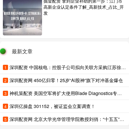
掘金配资 拿到企业补助的第一步：江门市
高新企业认定条件了解_高新技术_占比_开
发
最新文章
深圳配资 中国核电：控股子公司拟向关联方采购江苏徐圩核能供热发电厂一期工程高温堆承包服务 立项金额103.22亿元
1
深圳配资网 450亿归零！25岁“AI股神”旗下对冲基金爆仓
2
神机策配资 美国空军将扩大使用Blade Diagnostics专有发动机维护平台至F-35
3
深圳亿操盘 301152，被证监会立案调查！
4
深圳配资网 北京大学光华管理学院教授刘俏：“十五五”时期，经济增长要转变为“效率驱动为主”
5