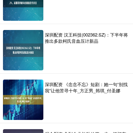
深圳配资 汉王科技(002362.SZ)：下半年将
推出多款柯氏音血压计新品
深圳配资 《念念不忘》短剧：她一句“别找
我”让他苦寻十年_方正男_韩琪_付圣娜