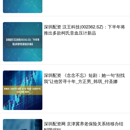
深圳配资 汉王科技(002362.SZ)：下半年将
推出多款柯氏音血压计新品
深圳配资 《念念不忘》短剧：她一句“别找
我”让他苦寻十年_方正男_韩琪_付圣娜
深圳配资网 京津冀养老保险关系转移办结
时限缩短