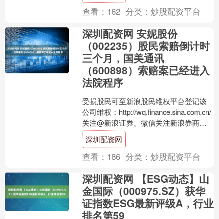
查看：
162
分类：
炒股配资平台
深圳配资网 安妮股份
（002235）股民索赔倒计时
三个月，国美通讯
（600898）索赔案已经进入
法院程序
受损股民可至新浪股民维权平台登记该
公司维权：http://wq.finance.sina.com.cn/
关注@新浪证券、微信关注新浪券商基
金、百度搜索新浪股民....
深圳配资网
查看：
186
分类：
炒股配资平台
深圳配资网 【ESG动态】山
金国际（000975.SZ）获华
证指数ESG最新评级A，行业
排名第59