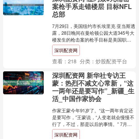
案枪手系走错楼层 目标NFL
总部
7月29日，美国纽约市长埃里克·亚当斯透
露，28日晚间在曼哈顿公园大道345号大
楼发生的枪击案的枪手目标是美国职业
橄榄球联盟（NFL）总部办公室。调查人
深圳配资网
员在枪手....
查看：
218
分类：
炒股配资平台
深圳配资网 新华社专访王
蒙：热烈不减文心常新，“这
一两年还是要写作”_新疆_生
活_中国作家协会
作家王蒙今年91岁了。“这一两年肯定还
是要写作，”王蒙说，“人变老就会慢慢不
行了，不过，那是以后的事情。” 7月，
在中国作家协会北戴河创作之家，被温
深圳配资网
润海风过滤过....