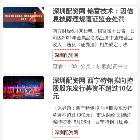
深圳配资网 锦富技术：因信
息披露违规遭证监会处罚
南方财经6月30日电，锦富技术公告，公
司因2021年金属品贸易业务中虚增营业
收入，违反《证券法》相关规定，收到
中国证监会江苏监管局下发的《行政处
深圳配资网
罚决定书》。决定....
查看：
133
分类：
炒股配资平台
深圳配资网 西宁特钢拟向控
股股东发行募资不超过10亿
元
（原标题：西宁特钢拟向控股股东发行
募资不超过10亿元） 雷达财经 文|杨洋
编|李亦辉 6月26日，西宁特钢（证券代
码：600117）发布了2025年度向特定
深圳配资网
对....