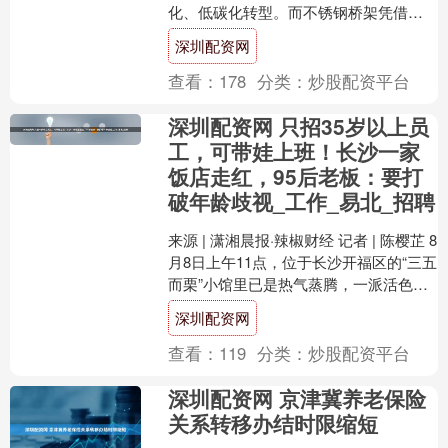
化、低碳化转型。而不锈钢桥架凭借其
长寿命、免维护、可回收等特性，成为
深圳配资网
电力敷设领域的....
查看：
178
分类：
炒股配资平台
深圳配资网 只招35岁以上员
工，可带娃上班！长沙一家
饭店走红，95后老板：要打
破年龄歧视_工作_易北_招聘
来源 | 潇湘晨报·辣椒财经 记者 | 陈樱芷 8
月8日上午11点，位于长沙开福区的“三五
而栗”小馆里已是热气蒸腾，一派活色生
香的忙碌景象，订单打印机“嘎吱嘎吱....
深圳配资网
查看：
119
分类：
炒股配资平台
深圳配资网 京津冀养老保险
关系转移办结时限缩短