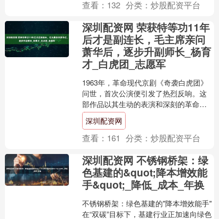
查看：
132
分类：
炒股配资平台
深圳配资网 荣获特等功11年
后才是副连长，毛主席亲问
萧华后，逐步升副师长_杨育
才_白虎团_志愿军
1963年，革命现代京剧《奇袭白虎团》
问世，首次公演便引发了热烈反响。这
部作品以其生动的表演和深刻的革命主
题赢得了广大观众的赞誉。毛主席早就
深圳配资网
想亲眼看看这部京剧，....
查看：
161
分类：
炒股配资平台
深圳配资网 不锈钢桥架：绿
色基建的&quot;降本增效能
手&quot;_降低_成本_年换
不锈钢桥架：绿色基建的"降本增效能手"
在“双碳”目标下，基建行业正加速向绿色