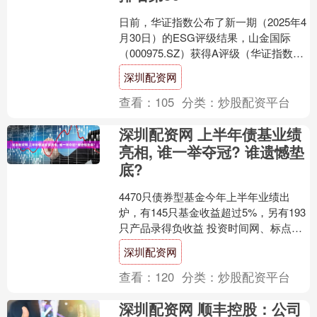
日前，华证指数公布了新一期（2025年4
月30日）的ESG评级结果，山金国际
（000975.SZ）获得A评级（华证指数评
级为C起至AAA九档，C为最低档，
深圳配资网
AAA....
查看：
105
分类：
炒股配资平台
深圳配资网 上半年债基业绩
亮相, 谁一举夺冠? 谁遗憾垫
底?
4470只债券型基金今年上半年业绩出
炉，有145只基金收益超过5%，另有193
只产品录得负收益 投资时间网、标点财
经研究员 齐文健 时间来到年中，公募基
深圳配资网
金半年度....
查看：
120
分类：
炒股配资平台
深圳配资网 顺丰控股：公司