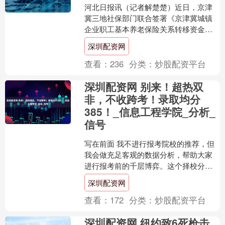
河北日报讯（记者解楚楚）近日，京津
冀三地社保部门联合签署《京津冀城镇
企业职工基本养老保险关系转移资金定
期清算合作协议》，明确自8月1日起，
深圳配资网
正式实施京津冀城镇企业....
查看：
236
分类：
炒股配资平台
深圳配资网 别来！超热双
非，不收跨考！录取均分
385！_信息工程学院_分析_
信号
写在前面 我不进行报考院校的推荐，但
我会做充足客观的数据分析，帮助大家
进行报考前的千层博弈。这个择校分析
专题会为大家结合：初试复试占比、复
深圳配资网
试录取规则（是否公平）....
查看：
172
分类：
炒股配资平台
深圳配资网 纽约致6死枪击