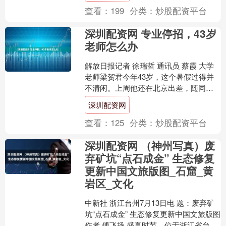
查看：
199
分类：
炒股配资平台
深圳配资网 专业停招，43岁
老师怎么办
解放日报记者 徐瑞哲 通讯员 蔡霞 大学
老师梁贺君今年43岁，这个暑假过得并
不清闲。上周他还在北京出差，随同学
院领导班子向中农发集团报告研发项目
深圳配资网
进展；这周又南下....
查看：
125
分类：
炒股配资平台
深圳配资网 （神州写真）废
弃矿坑“点石成金” 生态修复
更新中国文旅版图_石窟_黄
岩区_文化
中新社 浙江台州7月13日电 题：废弃矿
坑“点石成金” 生态修复更新中国文旅版图
作者 傅飞扬 盛夏时节，位于浙江省台州