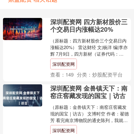
深圳配资网 四方新材股价三
个交易日内涨幅达20%
（原标题：四方新材股价三个交易日内
涨幅达20%） 雷达财经 文|杨洋 编|李亦
辉 7月9日，四方新材（证券代码：
605122）发布股票交易风险提示公告。
深圳配资网
公司股票....
查看：
149
分类：
炒股配资平台
深圳配资网 金兽镇天下：南
窑庄窖藏发现的国宝｜访古
（原标题：金兽镇天下：南窑庄窖藏发
现的国宝｜访古） 文博时空 作者：翟德
芳 看完南京博物院的通史陈列，我就准
备离开了。走到一楼，偶然发现旁边还
深圳配资网
有一个展室，上面写....